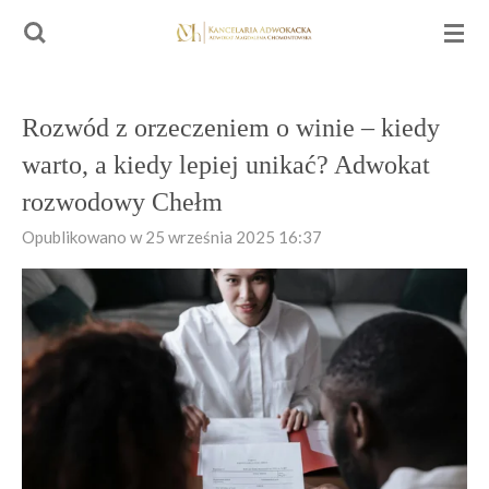
Przejdź
do
głównej
treści
Rozwód z orzeczeniem o winie – kiedy
warto, a kiedy lepiej unikać? Adwokat
rozwodowy Chełm
Opublikowano w 25 września 2025 16:37